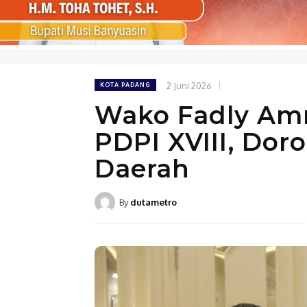
2 Juni 2026
KOTA PADANG
Wako Fadly Am
PDPI XVIII, Do
Daerah
By
dutametro