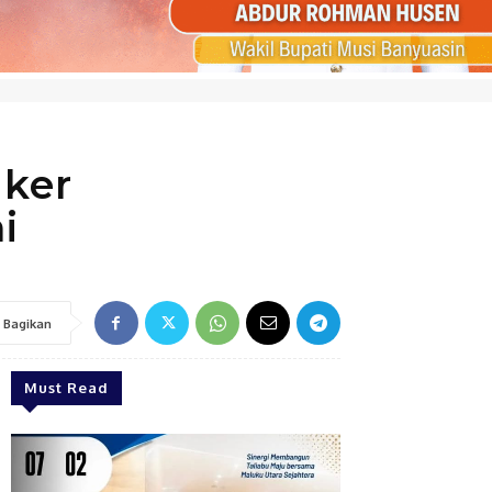
ker
i
Bagikan
Must Read