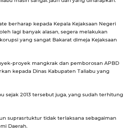
aliabu masih sangat jauh dari yang diharapkan.”
ate berharap kepada Kepala Kejaksaan Negeri
 boleh lagi banyak alasan, segera melakukan
korupsi yang sangat Bakarat dimeja Kejaksaan
proyek-proyek mangkrak dan pemborosan APBD
arkan kepada Dinas Kabupaten Taliabu yang
 sejak 2013 tersebut juga, yang sudah terhitung
n suprasrtuktur tidak terlaksana sebagaiman
omi Daerah.