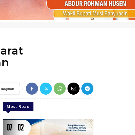
arat
an
Bagikan
Must Read