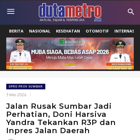
BERITA
NASIONAL
KESEHATAN
OTOMOTIF
INTERNASIO
DPRD PROV SUMBAR
3 Mei 2026
Jalan Rusak Sumbar Jadi
Perhatian, Doni Harsiva
Yandra Tekankan R3P dan
Inpres Jalan Daerah