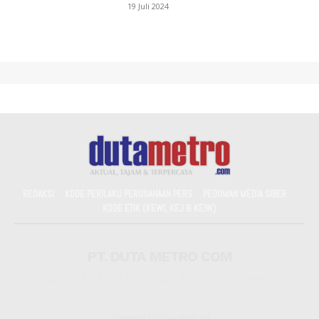
19 Juli 2024
REDAKSI
KODE PERILAKU PERUSAHAAN PERS
PEDOMAN MEDIA SIBER
KODE ETIK (KEWI, KEJ & KEIW)
PT. DUTA METRO COM
AHU-0053379.AH.01.11.thn 2020 Terverifikasi Dewan Pers
Kontak Redaksi