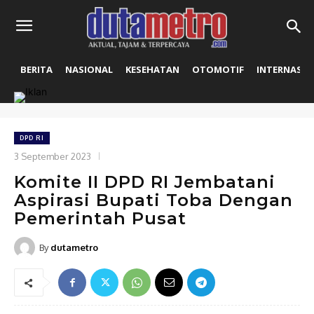
BERITA
NASIONAL
KESEHATAN
OTOMOTIF
INTERNASIO
DPD RI
3 September 2023
Komite II DPD RI Jembatani
Aspirasi Bupati Toba Dengan
Pemerintah Pusat
By
dutametro