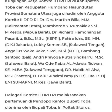
Kunjungan Kerja Komite II DPD RI di Kabupaten
Toba dan Kabupaten Humbang Hasundutan
Provinsi Sumatera Utara juga dihadiri oleh Anggota
Komite II DPD RI, Dr. Drs. Marthin Billa, M.M.
(Kalimantan Utara), Mamberob Y. Rumakiek S.Si.,
M.Kesos. (Papua Barat), Dr. Richard Hamonangan
Pasaribu, B.Sc., M.Sc. (KEPRI), Fahira Idris, SE., MH.
(D.K.I Jakarta), Lukky Semen SE., (Sulawesi Tengah),
Angelius Wake Kako, S.Pd., M.Si. (NTT), Bambang
Santoso (Bali), Andri Prayoga Putra Singkarru, M.Sc.
(Sulawesi Barat), Wa Ode Rabia AL Adawia Ridwan,
SE., M.BA (Sulawesi Tenggara), DR. Habib Ali Alwi,
M.Si. (Banten), H. Lalu Suhaimi Ismy (NTB), Dra. Ir. Hj.
ENI SUMARNI, M.Kes. (Jawa Barat).
Delegasi Komite II DPD RI melaksanakan
pertemuan di Pendopo Kantor Bupati Toba,
diterima oleh Bupati Toba, Ir. Poltak Sitorus,