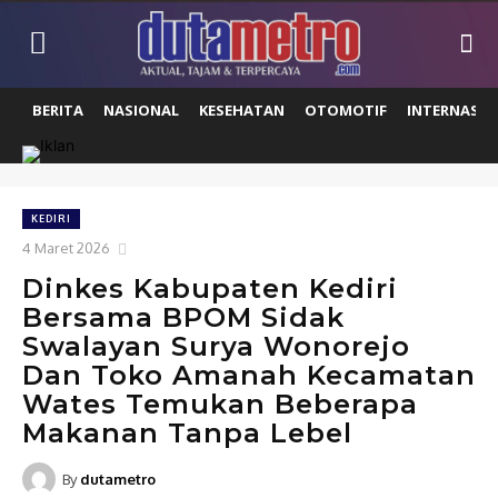
BERITA
NASIONAL
KESEHATAN
OTOMOTIF
INTERNASIO
KEDIRI
4 Maret 2026
Dinkes Kabupaten Kediri
Bersama BPOM Sidak
Swalayan Surya Wonorejo
Dan Toko Amanah Kecamatan
Wates Temukan Beberapa
Makanan Tanpa Lebel
By
dutametro