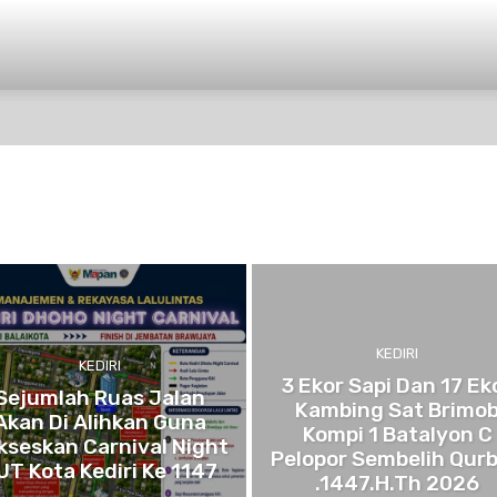
OPINI
INTERNASIONAL
HIBURAN
POLITIK
KEDIRI
KEDIRI
3 Ekor Sapi Dan 17 Ek
Sejumlah Ruas Jalan
Kambing Sat Brimo
Akan Di Alihkan Guna
Kompi 1 Batalyon C
kseskan Carnival Night
Pelopor Sembelih Qur
UT Kota Kediri Ke 1147
.1447.H.Th 2026