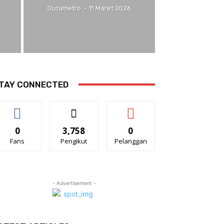
Dutametro
-
11 Maret 2026
TAY CONNECTED
0
3,758
0
Fans
Pengikut
Pelanggan
- Advertisement -