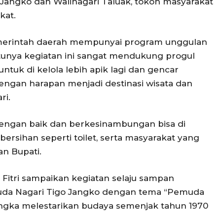
go Jangko dan Walinagari Taluak, tokoh masyarakat
kat.
pemerintah daerah mempunyai program unggulan
entunya kegiatan ini sangat mendukung progul
tuk di kelola lebih apik lagi dan gencar
engan harapan menjadi destinasi wisata dan
ri.
 dengan baik dan berkesinambungan bisa di
bersihan seperti toilet, serta masyarakat yang
an Bupati.
Fitri sampaikan kegiatan selaju sampan
uda Nagari Tigo Jangko dengan tema “Pemuda
angka melestarikan budaya semenjak tahun 1970