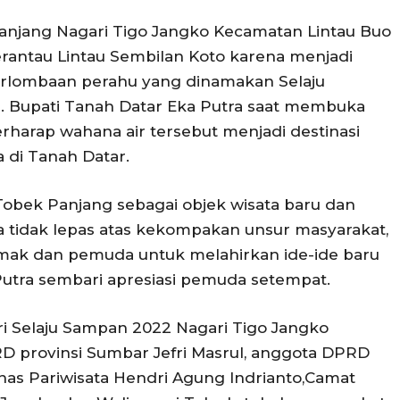
anjang Nagari Tigo Jangko Kecamatan Lintau Buo
erantau Lintau Sembilan Koto karena menjadi
erlombaan perahu yang dinamakan Selaju
. Bupati Tanah Datar Eka Putra saat membuka
berharap wahana air tersebut menjadi destinasi
a di Tanah Datar.
Tobek Panjang sebagai objek wisata baru dan
tidak lepas atas kekompakan unsur masyarakat,
amak dan pemuda untuk melahirkan ide-ide baru
Putra sembari apresiasi pemuda setempat.
 Selaju Sampan 2022 Nagari Tigo Jangko
RD provinsi Sumbar Jefri Masrul, anggota DPRD
inas Pariwisata Hendri Agung Indrianto,Camat