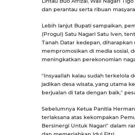
Lintau Buo Afrizal, Wali Nagari Ti
dan perantau serta ribuan masyara
Lebih lanjut Bupati sampaikan, 
(Progul) Satu Nagari Satu Iven, t
Tanah Datar kedepan, diharapkan un
mempromosikan di media sosial, d
meningkatkan perekonomian naga
“Insyaallah kalau sudah terkelola
jadikan desa wisata, yang utama ke
berjualan di tata dengan baik,” pes
Sebelumnya Ketua Panitia Herman 
terlaksana atas kekompakan Pem
Bersinergi Untuk Nagari” dalam r
dan memeriahkan Idul Fitri.