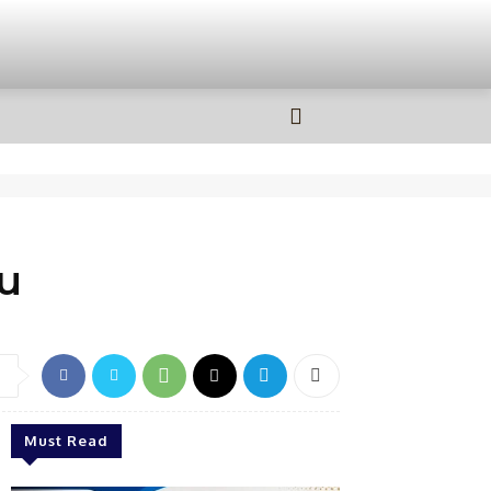
OLAHRAGA
MORE
au
Must Read