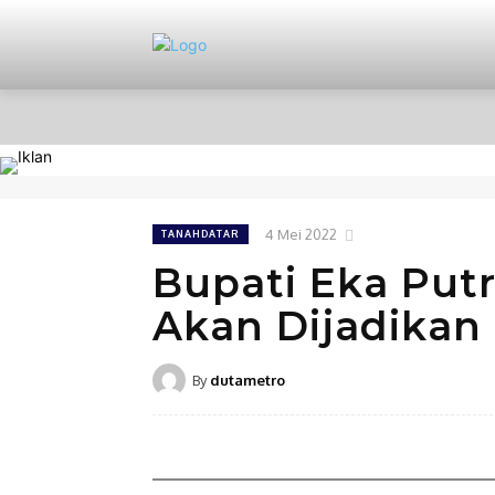
HOME
NASIONAL
PERISTIWA
4 Mei 2022
TANAHDATAR
Bupati Eka Putr
Akan Dijadikan 
By
dutametro