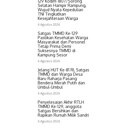
129 Kodim 1807/Sorong
Selatan Hampir Rampung,
Wujud Nyata Kepedulian
TNI Tingkatkan
Kesejahteraan Warga
6 Agustus 2026
Satgas TMMD Ke-129
Pastikan Kesehatan Warga
Masyarakat dan Personel
Tetap Prima Demi
Suksesnya TMMD di
Kampung Sesor
6 Agustus 2026
Jelang HUT Ke-81 RI, Satgas
TMMD dan Warga Desa
Baru Raharja Pasang
Bendera Merah Putih dan
Umbul-Umbul
6 Agustus 2026
Penyelesaian Akhir RTLH
TMMD Ke-129, anggota
Satgas Bersihkan dan
Rapikan Rumah Milik Sandri
6 Agustus 2026