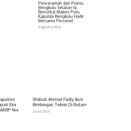
Penceramah dari Polres
Bengkulu Selatan Isi
Binrohtal Mabes Polri,
Kapolda Bengkulu Hadir
Bersama Personel
6 Agustus 2026
apolres
Wabub Ahmad Fadly Ikuti
pati Eka
Bimbingan Teknis Di Batam
i AKBP Nur
25 Juli 2026