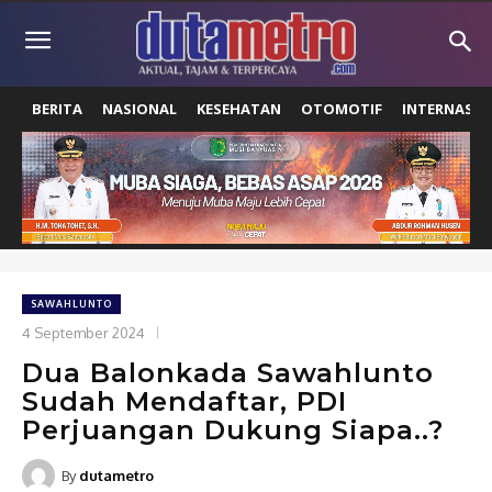
BERITA
NASIONAL
KESEHATAN
OTOMOTIF
INTERNASIO
SAWAHLUNTO
4 September 2024
Dua Balonkada Sawahlunto
Sudah Mendaftar, PDI
Perjuangan Dukung Siapa..?
By
dutametro