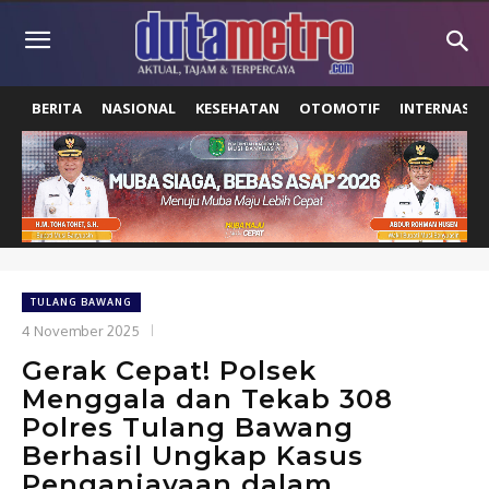
BERITA
NASIONAL
KESEHATAN
OTOMOTIF
INTERNASIO
TULANG BAWANG
4 November 2025
Gerak Cepat! Polsek
Menggala dan Tekab 308
Polres Tulang Bawang
Berhasil Ungkap Kasus
Penganiayaan dalam