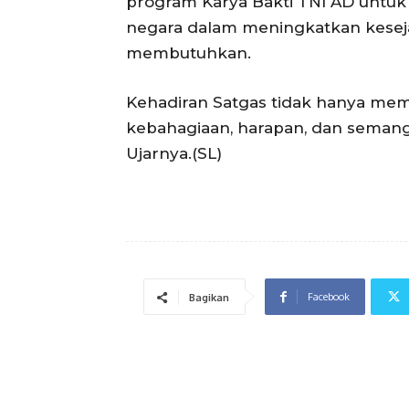
program Karya Bakti TNI AD untuk
negara dalam meningkatkan kesej
membutuhkan.
Kehadiran Satgas tidak hanya me
kebahagiaan, harapan, dan semang
Ujarnya.(SL)
Facebook
Bagikan