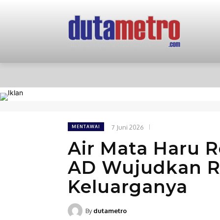
HOME
NASIONAL
PERISTIWA
7 Juni 2026
MENTAWAI
Air Mata Haru R
AD Wujudkan R
Keluarganya
By
dutametro