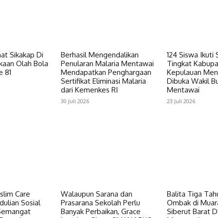
at Sikakap Di
Berhasil Mengendalikan
124 Siswa Ikuti
aan Olah Bola
Penularan Malaria Mentawai
Tingkat Kabup
e 81
Mendapatkan Penghargaan
Kepulauan Men
Sertifikat Eliminasi Malaria
Dibuka Wakil B
dari Kemenkes RI
Mentawai
30 Juli 2026
23 Juli 2026
lim Care
Walaupun Sarana dan
Balita Tiga Tah
ulian Sosial
Prasarana Sekolah Perlu
Ombak di Muar
 Semangat
Banyak Perbaikan, Grace
Siberut Barat 