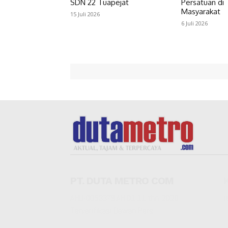
SDN 22 Tuapejat
Persatuan di
Masyarakat
15 Juli 2026
6 Juli 2026
PT. DUTA METRO COM
AHU-0053379.AH.01.11.thn 2020
r
Terverifikasi Dewan Pers