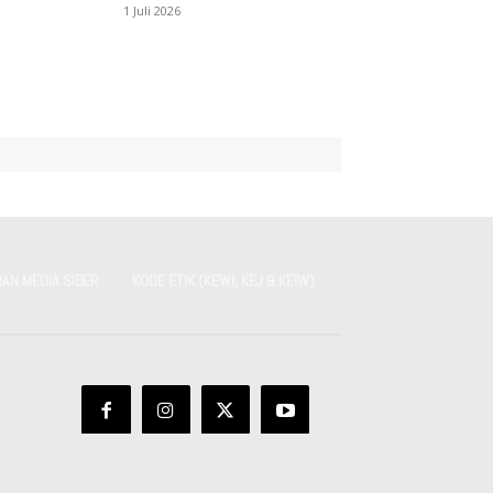
1 Juli 2026
AN MEDIA SIBER
KODE ETIK (KEWI, KEJ & KEIW)