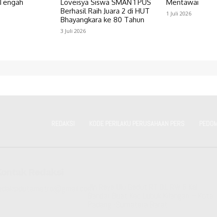
 Tengah
Loveisya Siswa SMAN 1 PUS
Mentawai
Berhasil Raih Juara 2 di HUT
1 Juli 2026
Bhayangkara ke 80 Tahun
3 Juli 2026
REDAKSI
KODE PERILAKU PERUSAHAAN PERS
PEDOM
Kontak Redaksi
Kantor Redaksi
Jln Raya Ulu Gadut RT 01 RW 6 Kel
edaksidutametro@gmail.com
Bandar Buat Kec Lubuk Kilangan – Kota
Padang -Sumatera Barat