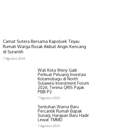
Camat Sutera Bersama Kapolsek Tinjau
Rumah Warga Rusak Akibat Angin Kencang
di Surantih
7 Agustus 2026
Wali Kota Weny Gaib
Perkuat Peluang Investasi
Kotamobagu di North
Sulawesi Investment Forum
2026, Terima QRIS Pajak
PBB-P2
7 Agustus 2026
Sentuhan Warna Baru
Percantik Rumah Bapak
Sunarji, Harapan Baru Hadir
Lewat TMMD
7 Agustus 2026