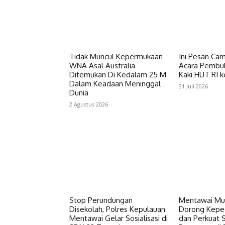
Tidak Muncul Kepermukaan
Ini Pesan Cam
WNA Asal Australia
Acara Pembuk
Ditemukan Di Kedalam 25 M
Kaki HUT RI k
Dalam Keadaan Meninggal
31 Juli 2026
Dunia
2 Agustus 2026
Stop Perundungan
Mentawai Mus
Disekolah, Polres Kepulauan
Dorong Keped
Mentawai Gelar Sosialisasi di
dan Perkuat