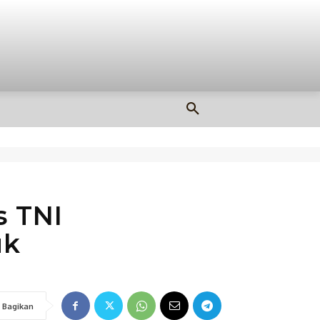
OLAHRAGA
MORE
s TNI
uk
Bagikan