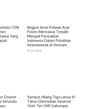
 Seleksi OSN
Brigpol Aruni Polwan Asal
aten
Polres Mentawai Terpilih
tawai Yang
Menjadi Perwakilan
upati
Indonesia Dalam Pelatihan
Internasional di Vietnam
20 Juli 2026
un Diseret
Sempat Hilang Tiga Lansia 61
a Simatalu
Tahun Ditemukan Selamat
Daya
Oleh Tim SAR Gabungan