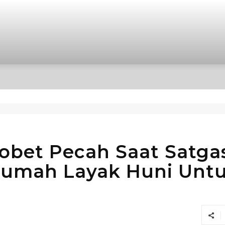
OPINI
INTERNASIONAL
HIBURAN
POLITIK
obet Pecah Saat Satga
umah Layak Huni Unt