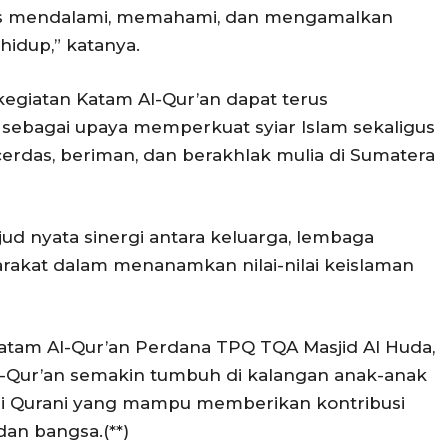
erus mendalami, memahami, dan mengamalkan
hidup,” katanya.
egiatan Katam Al-Qur’an dapat terus
 sebagai upaya memperkuat syiar Islam sekaligus
das, beriman, dan berakhlak mulia di Sumatera
jud nyata sinergi antara keluarga, lembaga
akat dalam menanamkan nilai-nilai keislaman
tam Al-Qur’an Perdana TPQ TQA Masjid Al Huda,
l-Qur’an semakin tumbuh di kalangan anak-anak
asi Qurani yang mampu memberikan kontribusi
an bangsa.(**)