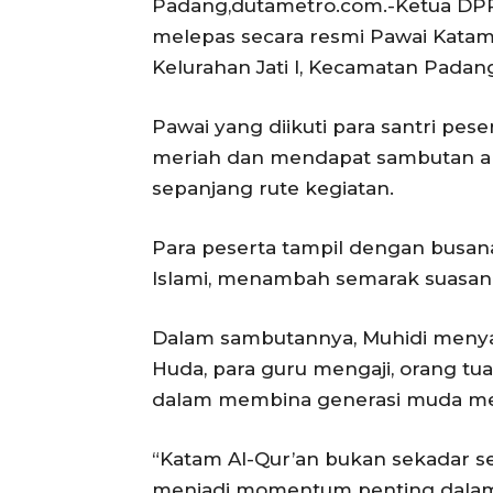
Padang,dutametro.com.-Ketua DPRD 
melepas secara resmi Pawai Katam
Kelurahan Jati I, Kecamatan Padan
Pawai yang diikuti para santri pes
meriah dan mendapat sambutan an
sepanjang rute kegiatan.
Para peserta tampil dengan busa
Islami, menambah semarak suasana
Dalam sambutannya, Muhidi menya
Huda, para guru mengaji, orang tua
dalam membina generasi muda mela
“Katam Al-Qur’an bukan sekadar se
menjadi momentum penting dalam