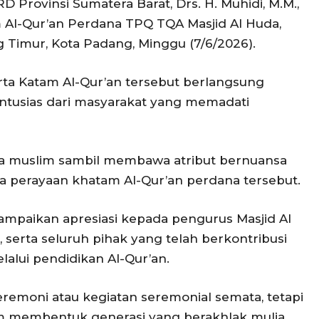
Provinsi Sumatera Barat, Drs. H. Muhidi, M.M.,
 Al-Qur’an Perdana TPQ TQA Masjid Al Huda,
g Timur, Kota Padang, Minggu (7/6/2026).
erta Katam Al-Qur’an tersebut berlangsung
tusias dari masyarakat yang memadati
na muslim sambil membawa atribut bernuansa
 perayaan khatam Al-Qur’an perdana tersebut.
mpaikan apresiasi kepada pengurus Masjid Al
, serta seluruh pihak yang telah berkontribusi
lui pendidikan Al-Qur’an.
remoni atau kegiatan seremonial semata, tetapi
 membentuk generasi yang berakhlak mulia,