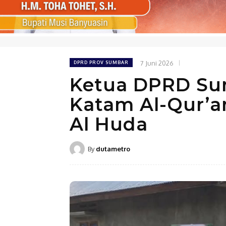
7 Juni 2026
DPRD PROV SUMBAR
Ketua DPRD Su
Katam Al-Qur’a
Al Huda
By
dutametro