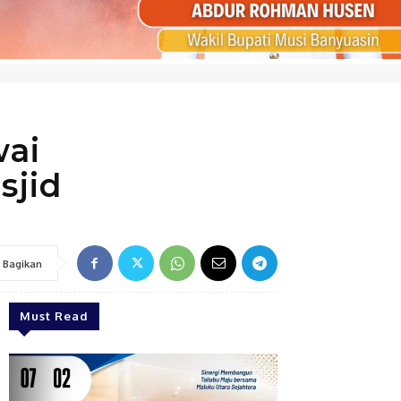
wai
sjid
Bagikan
Must Read