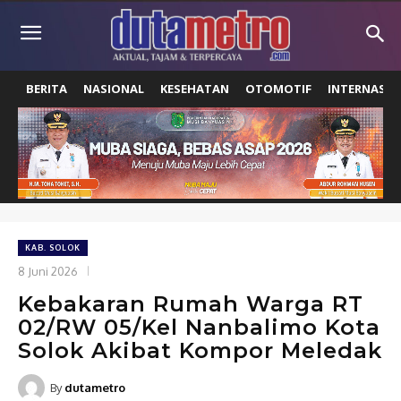
BERITA
NASIONAL
KESEHATAN
OTOMOTIF
INTERNASIO
KAB. SOLOK
8 Juni 2026
Kebakaran Rumah Warga RT
02/RW 05/Kel Nanbalimo Kota
Solok Akibat Kompor Meledak
By
dutametro