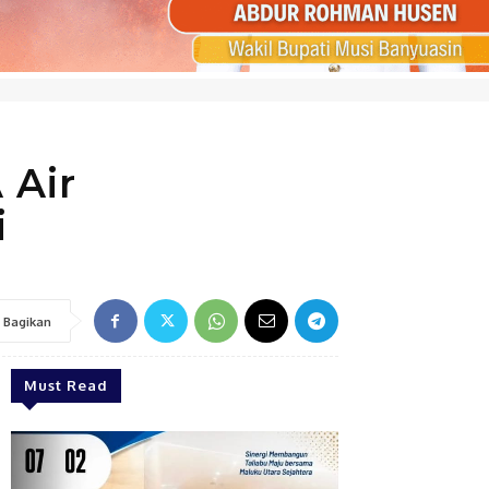
 Air
i
Bagikan
Must Read