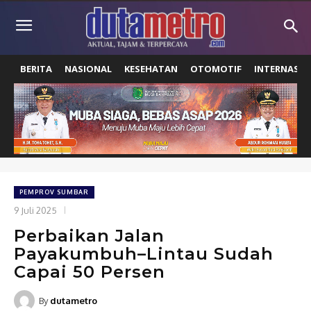
BERITA
NASIONAL
KESEHATAN
OTOMOTIF
INTERNASIO
PEMPROV SUMBAR
9 Juli 2025
Perbaikan Jalan
Payakumbuh–Lintau Sudah
Capai 50 Persen
By
dutametro