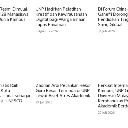
esmi Dimulai,
UNP Hadirkan Pelatihan
Di Forum China
2.128 Mahasiswa
Kreatif dan Kewirausahaan
Ganefri Dorong
Dunia Kampus
Digital bagi Warga Binaan
Pendidikan Tin
Lapas Pariaman
Saing Global
3 Agustus 2026
31 Juli 2026
stis Raih
Zadrian Ardi Pecahkan Rekor
Perkuat Interna
 Kota
Guru Besar Termuda di UNP
Kampus, UNP 
asional sebagai
Lewat Riset Stres Akademik
Universiti Malay
uju UNESCO
Kembangkan P
29 Juli 2026
Akademik Ber
27 Juli 2026