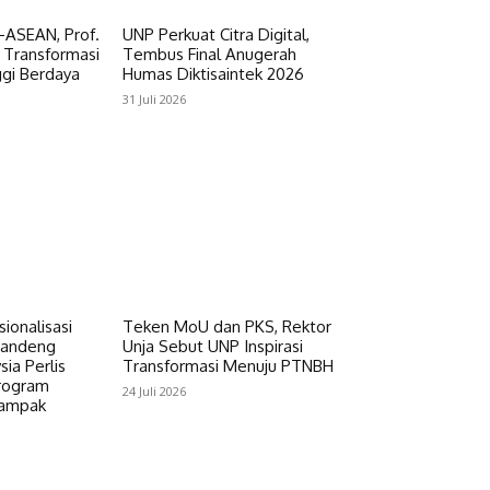
–ASEAN, Prof.
UNP Perkuat Citra Digital,
 Transformasi
Tembus Final Anugerah
ggi Berdaya
Humas Diktisaintek 2026
31 Juli 2026
sionalisasi
Teken MoU dan PKS, Rektor
Gandeng
Unja Sebut UNP Inspirasi
sia Perlis
Transformasi Menuju PTNBH
rogram
24 Juli 2026
dampak