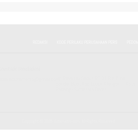
REDAKSI
KODE PERILAKU PERUSAHAAN PERS
PEDOM
Kontak Redaksi
Kantor Redaksi
Jln Raya Ulu Gadut RT 01 RW 6 Kel
edaksidutametro@gmail.com
Bandar Buat Kec Lubuk Kilangan – Kota
Padang -Sumatera Barat
Copyright © 2025 dutametro.com. All Rights Reserved.