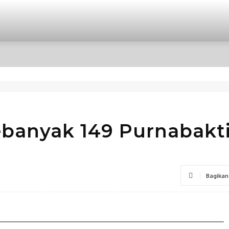
OPINI
INTERNASIONAL
HIBURAN
POLITIK
ebanyak 149 Purnabakt
Bagikan