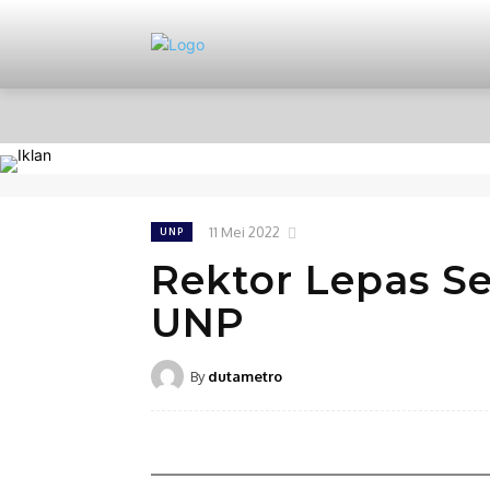
HOME
NASIONAL
PERISTIWA
11 Mei 2022
UNP
Rektor Lepas S
UNP
By
dutametro