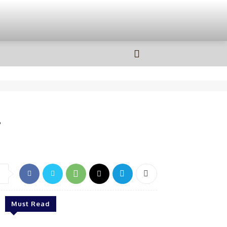
OLAHRAGA
MORE
i
Must Read