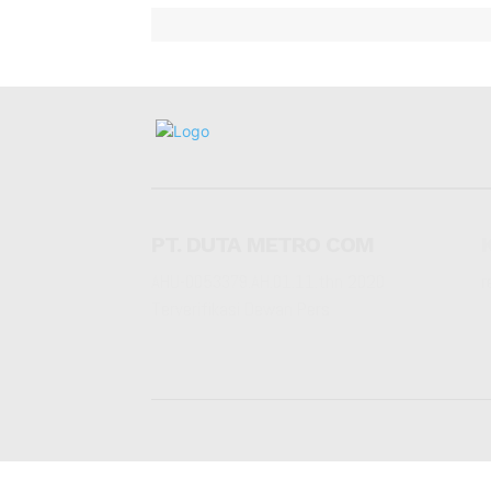
PT. DUTA METRO COM
AHU-0053379.AH.01.11.thn 2020
r
Terverifikasi Dewan Pers