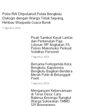
Polisi RW Ditpolairud Polda Bengkulu
Dialogis dengan Warga Teluk Sepang,
Himbau Waspada Cuaca Buruk
7 Agustus 2026
Pisah Sambut Kasat Lantas
dan Perkenalan Paja
Lulusan SIP Angkatan 55,
Polres Mukomuko Perkuat
Soliditas Personel
7 Agustus 2026
Bersama Forkopimda Kota
Bengkulu, Kapolresta
Bengkulu Bagikan Bendera
Merah Putih di Belungguk
Point
7 Agustus 2026
Menganyam Kebersamaan
di Teras Desa: Cara
Babinsa Kesongo Rangkul
Warga Sukseskan TMMD
129 Bojonegoro