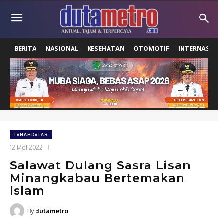
BERITA
NASIONAL
KESEHATAN
OTOMOTIF
INTERNASIO
TANAHDATAR
12 Mei 2022
Salawat Dulang Sasra Lisan
Minangkabau Bertemakan
Islam
By
dutametro