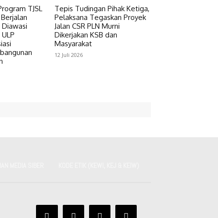
Program TJSL
Tepis Tudingan Pihak Ketiga,
 Berjalan
Pelaksana Tegaskan Proyek
 Diawasi
Jalan CSR PLN Murni
 ULP
Dikerjakan KSB dan
iasi
Masyarakat
mbangunan
12 Juli 2026
n
AN MEDIA SIBER
KODE ETIK (KEWI, KEJ & KEIW)