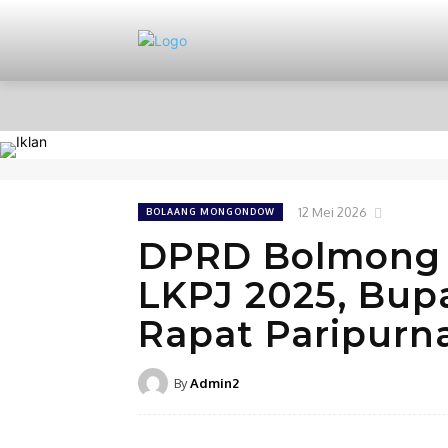
HOME
NASIONAL
PERISTIWA
12 Mei 2026
BOLAANG MONGONDOW
DPRD Bolmong S
LKPJ 2025, Bupa
Rapat Paripurn
By
Admin2