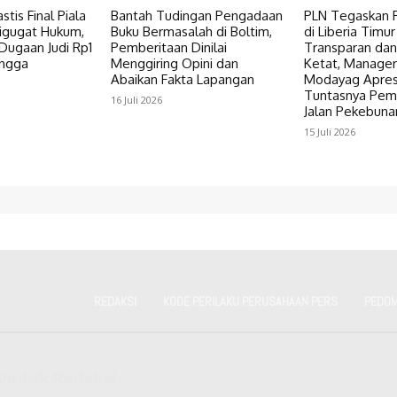
tis Final Piala
Bantah Tudingan Pengadaan
PLN Tegaskan 
igugat Hukum,
Buku Bermasalah di Boltim,
di Liberia Timur
i Dugaan Judi Rp1
Pemberitaan Dinilai
Transparan dan
hingga
Menggiring Opini dan
Ketat, Manager
Abaikan Fakta Lapangan
Modayag Apres
Tuntasnya Pe
16 Juli 2026
Jalan Pekebuna
15 Juli 2026
REDAKSI
KODE PERILAKU PERUSAHAAN PERS
PEDOM
Kontak Redaksi
Kantor Redaksi