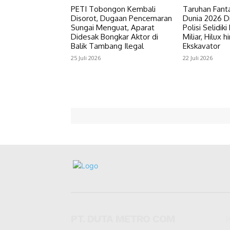
PETI Tobongon Kembali
Taruhan Fantas
Disorot, Dugaan Pencemaran
Dunia 2026 D
Sungai Menguat, Aparat
Polisi Selidik
Didesak Bongkar Aktor di
Miliar, Hilux 
Balik Tambang Ilegal
Ekskavator
25 Juli 2026
22 Juli 2026
PT. DUTA METRO COM