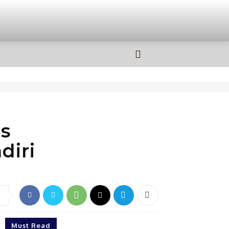
OLAHRAGA
MORE
s
diri
Must Read