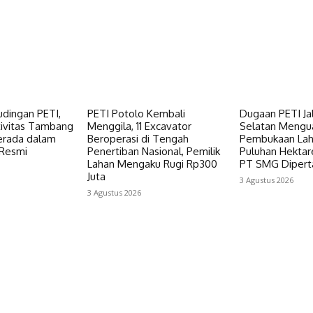
dingan PETI,
PETI Potolo Kembali
Dugaan PETI Ja
ivitas Tambang
Menggila, 11 Excavator
Selatan Mengua
erada dalam
Beroperasi di Tengah
Pembukaan Lah
 Resmi
Penertiban Nasional, Pemilik
Puluhan Hektare
Lahan Mengaku Rugi Rp300
PT SMG Dipert
Juta
3 Agustus 2026
3 Agustus 2026