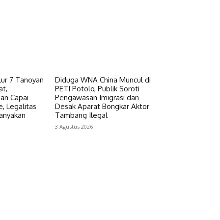
lur 7 Tanoyan
Diduga WNA China Muncul di
t,
PETI Potolo, Publik Soroti
an Capai
Pengawasan Imigrasi dan
, Legalitas
Desak Aparat Bongkar Aktor
anyakan
Tambang Ilegal
3 Agustus 2026