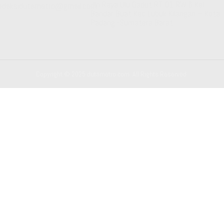
Jln Raya Ulu Gadut RT 01 RW 6 Kel
edaksidutametro@gmail.com
Bandar Buat Kec Lubuk Kilangan – Kota
Padang -Sumatera Barat
Copyright © 2025 dutametro.com. All Rights Reserved.