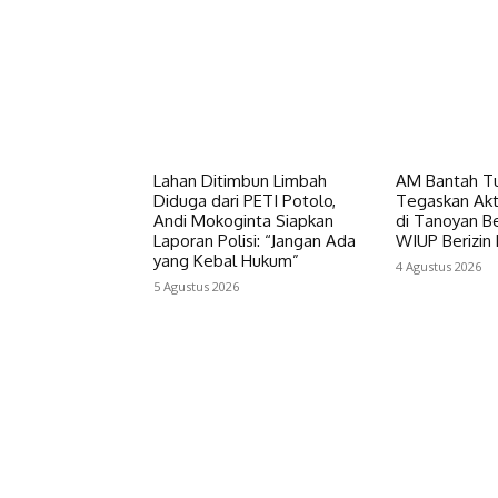
Lahan Ditimbun Limbah
AM Bantah Tu
Diduga dari PETI Potolo,
Tegaskan Akt
Andi Mokoginta Siapkan
di Tanoyan B
Laporan Polisi: “Jangan Ada
WIUP Berizin
yang Kebal Hukum”
4 Agustus 2026
5 Agustus 2026