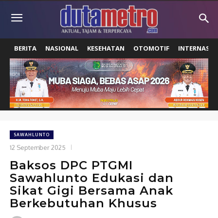
BERITA
NASIONAL
KESEHATAN
OTOMOTIF
INTERNASIO
SAWAHLUNTO
12 September 2025
Baksos DPC PTGMI
Sawahlunto Edukasi dan
Sikat Gigi Bersama Anak
Berkebutuhan Khusus