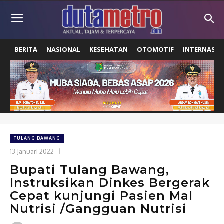
BERITA
NASIONAL
KESEHATAN
OTOMOTIF
INTERNASIO
TULANG BAWANG
13 Januari 2022
Bupati Tulang Bawang,
Instruksikan Dinkes Bergerak
Cepat kunjungi Pasien Mal
Nutrisi /Gangguan Nutrisi