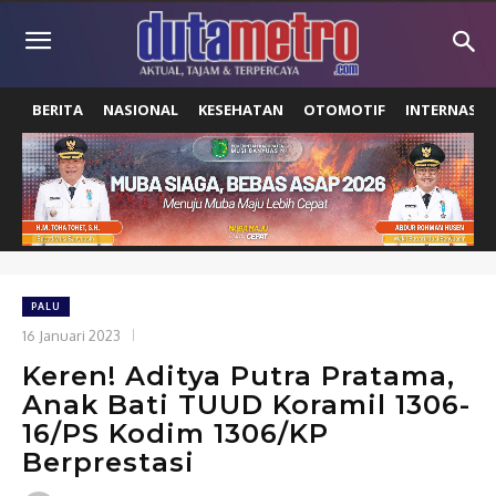
BERITA
NASIONAL
KESEHATAN
OTOMOTIF
INTERNASIO
PALU
16 Januari 2023
Keren! Aditya Putra Pratama,
Anak Bati TUUD Koramil 1306-
16/PS Kodim 1306/KP
Berprestasi