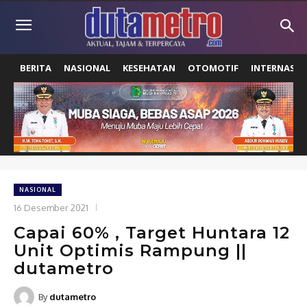
BERITA
NASIONAL
KESEHATAN
OTOMOTIF
INTERNASIO
NASIONAL
16 Desember 2021
Capai 60% , Target Huntara 12
Unit Optimis Rampung ||
dutametro
By
dutametro