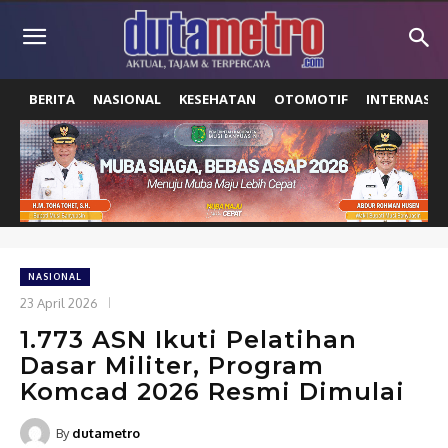
BERITA
NASIONAL
KESEHATAN
OTOMOTIF
INTERNASIO
NASIONAL
23 April 2026
1.773 ASN Ikuti Pelatihan
Dasar Militer, Program
Komcad 2026 Resmi Dimulai
By
dutametro