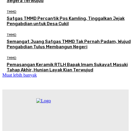
Segera Terwujud
TMMD
Satgas TMMD Percantik Pos Kamling, Tinggalkan Jejak
Pengabdian untuk Desa Cukil
TMMD
Semangat Juang Satgas TMMD Tak Pernah Padam, Wujud
Pengabdian Tulus Membangun Negeri
TMMD
Pemasangan Keramik RTLH Bapak Imam Sukayat Masuki
Tahap Akhir, Hunian Layak Kian Terwujud
Muat lebih banyak