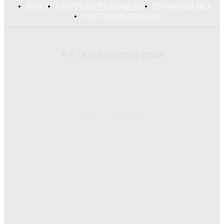
REDAKSI
KODE PERILAKU PERUSAHAAN PERS
PEDOMAN MEDIA SIBER
KODE ETIK (KEWI, KEJ & KEIW)
PT. DUTA METRO COM
AHU-0053379.AH.01.11.thn 2020 Terverifikasi Dewan Pers
Kontak Redaksi
redaksidutametro@gmail.com
Kantor Redaksi
Jln Raya Ulu Gadut RT 01 RW 6 Kel Bandar Buat Kec Lubuk
Kilangan – Kota Padang -Sumatera Barat