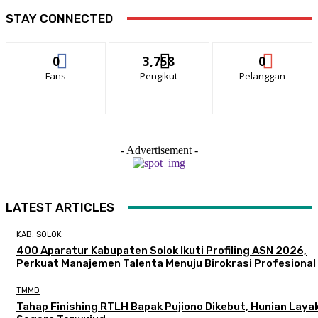
STAY CONNECTED
0
3,758
0
Fans
Pengikut
Pelanggan
- Advertisement -
LATEST ARTICLES
KAB. SOLOK
400 Aparatur Kabupaten Solok Ikuti Profiling ASN 2026,
Perkuat Manajemen Talenta Menuju Birokrasi Profesional
TMMD
Tahap Finishing RTLH Bapak Pujiono Dikebut, Hunian Laya