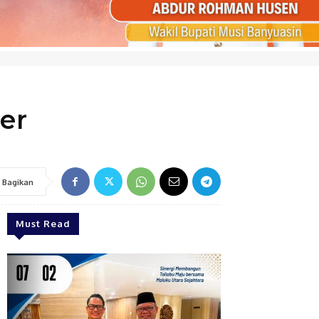
er
Bagikan
Must Read