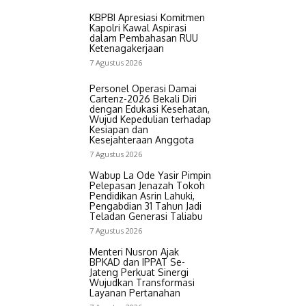
KBPBI Apresiasi Komitmen
Kapolri Kawal Aspirasi
dalam Pembahasan RUU
Ketenagakerjaan
7 Agustus 2026
Personel Operasi Damai
Cartenz-2026 Bekali Diri
dengan Edukasi Kesehatan,
Wujud Kepedulian terhadap
Kesiapan dan
Kesejahteraan Anggota
7 Agustus 2026
Wabup La Ode Yasir Pimpin
Pelepasan Jenazah Tokoh
Pendidikan Asrin Lahuki,
Pengabdian 31 Tahun Jadi
Teladan Generasi Taliabu
7 Agustus 2026
Menteri Nusron Ajak
BPKAD dan IPPAT Se-
Jateng Perkuat Sinergi
Wujudkan Transformasi
Layanan Pertanahan