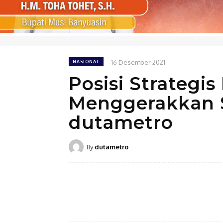
16 Desember 2021
NASIONAL
Posisi Strategi
Menggerakkan S
dutametro
By
dutametro