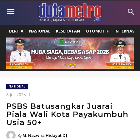
BERITA
NASIONAL
KESEHATAN
OTOMOTIF
INTERNASIO
NASIONAL
6 Juli 2026
PSBS Batusangkar Juarai
Piala Wali Kota Payakumbuh
Usia 50+
By
M. Nazwira Hidayat DJ