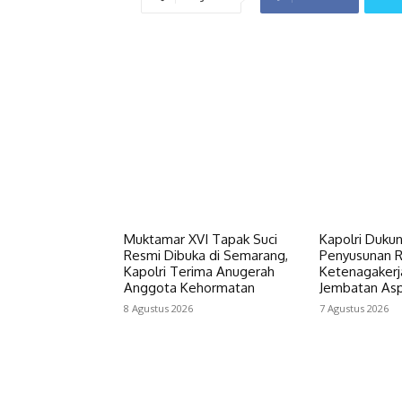
Muktamar XVI Tapak Suci
Kapolri Duku
Resmi Dibuka di Semarang,
Penyusunan 
Kapolri Terima Anugerah
Ketenagakerja
Anggota Kehormatan
Jembatan Aspi
8 Agustus 2026
7 Agustus 2026