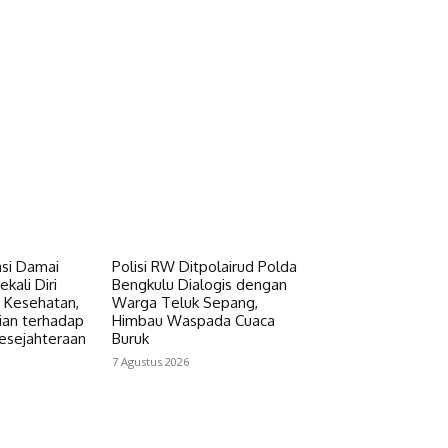
si Damai
Polisi RW Ditpolairud Polda
kali Diri
Bengkulu Dialogis dengan
 Kesehatan,
Warga Teluk Sepang,
ian terhadap
Himbau Waspada Cuaca
esejahteraan
Buruk
7 Agustus 2026