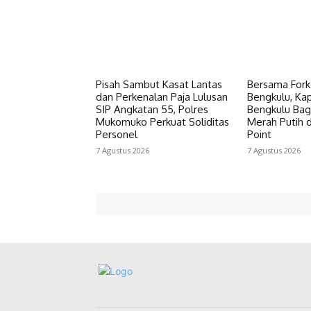
Pisah Sambut Kasat Lantas
Bersama For
dan Perkenalan Paja Lulusan
Bengkulu, Ka
SIP Angkatan 55, Polres
Bengkulu Bag
Mukomuko Perkuat Soliditas
Merah Putih 
Personel
Point
7 Agustus 2026
7 Agustus 2026