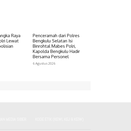
angka Raya
Penceramah dari Polres
lri Lewat
Bengkulu Selatan Isi
olisian
Binrohtal Mabes Polri,
Kapolda Bengkulu Hadir
Bersama Personel
6 Agustus 2026
AN MEDIA SIBER
KODE ETIK (KEWI, KEJ & KEIW)