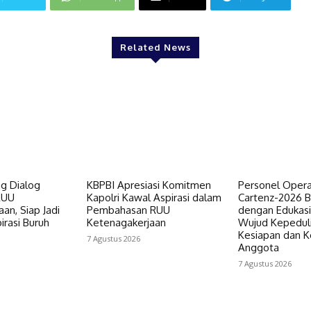
Related News
ng Dialog
KBPBI Apresiasi Komitmen
Personel Opera
RUU
Kapolri Kawal Aspirasi dalam
Cartenz-2026 Be
an, Siap Jadi
Pembahasan RUU
dengan Edukasi
rasi Buruh
Ketenagakerjaan
Wujud Kepedul
Kesiapan dan K
7 Agustus 2026
Anggota
7 Agustus 2026