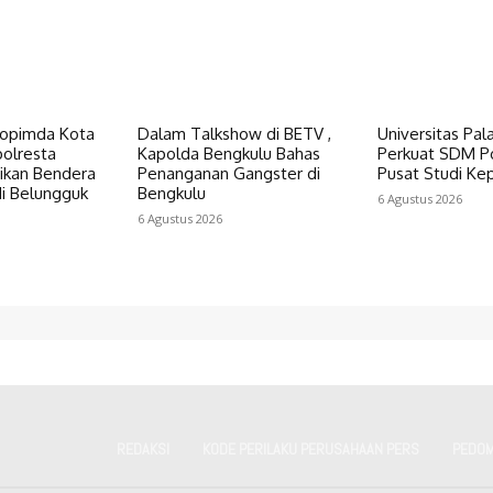
kopimda Kota
Dalam Talkshow di BETV ,
Universitas Pal
polresta
Kapolda Bengkulu Bahas
Perkuat SDM Po
ikan Bendera
Penanganan Gangster di
Pusat Studi Kep
di Belungguk
Bengkulu
6 Agustus 2026
6 Agustus 2026
REDAKSI
KODE PERILAKU PERUSAHAAN PERS
PEDOM