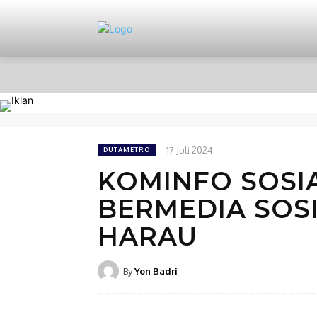
HOME
NASIONAL
PERISTIWA
17 Juli 2024
DUTAMETRO
KOMINFO SOSI
BERMEDIA SOSI
HARAU
By
Yon Badri