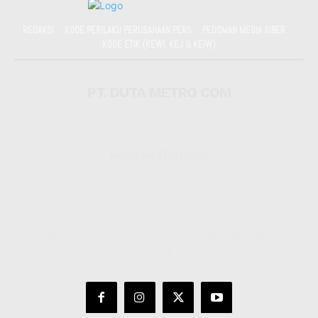
REDAKSI
KODE PERILAKU PERUSAHAAN PERS
PEDOMAN MEDIA SIBER
KODE ETIK (KEWI, KEJ & KEIW)
PT. DUTA METRO COM
AHU-0053379.AH.01.11.thn 2020 Terverifikasi Dewan Pers
Kontak Redaksi
redaksidutametro@gmail.com
Kantor Redaksi
Jln Raya Ulu Gadut RT 01 RW 6 Kel Bandar Buat Kec Lubuk
Kilangan – Kota Padang -Sumatera Barat