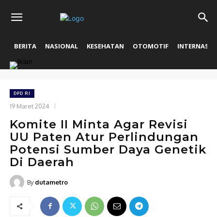
BERITA
NASIONAL
KESEHATAN
OTOMOTIF
INTERNASIO
DPD RI
19 Maret 2024
Komite II Minta Agar Revisi
UU Paten Atur Perlindungan
Potensi Sumber Daya Genetik
Di Daerah
By
dutametro