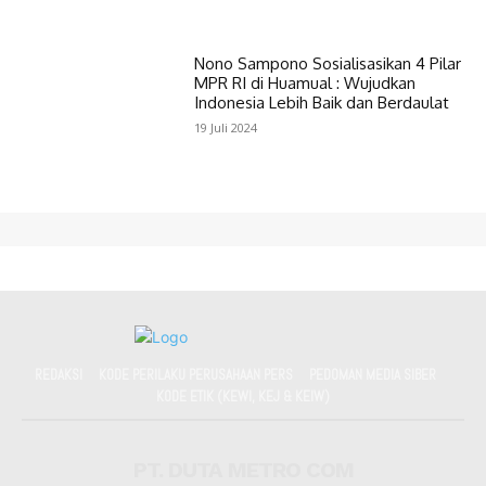
Nono Sampono Sosialisasikan 4 Pilar
MPR RI di Huamual : Wujudkan
Indonesia Lebih Baik dan Berdaulat
19 Juli 2024
REDAKSI
KODE PERILAKU PERUSAHAAN PERS
PEDOMAN MEDIA SIBER
KODE ETIK (KEWI, KEJ & KEIW)
PT. DUTA METRO COM