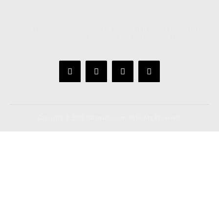
Kantor Redaksi
Jln Raya Ulu Gadut RT 01 RW 6 Kel Bandar Buat Kec Lubuk
Kilangan – Kota Padang -Sumatera Barat
Copyright © 2025 dutametro.com. All Rights Reserved.