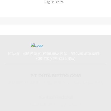
6 Agustus 2026
REDAKSI
KODE PERILAKU PERUSAHAAN PERS
PEDOMAN MEDIA SIBER
KODE ETIK (KEWI, KEJ & KEIW)
PT. DUTA METRO COM
AHU-0053379.AH.01.11.thn 2020 Terverifikasi Dewan Pers
Kontak Redaksi
redaksidutametro@gmail.com