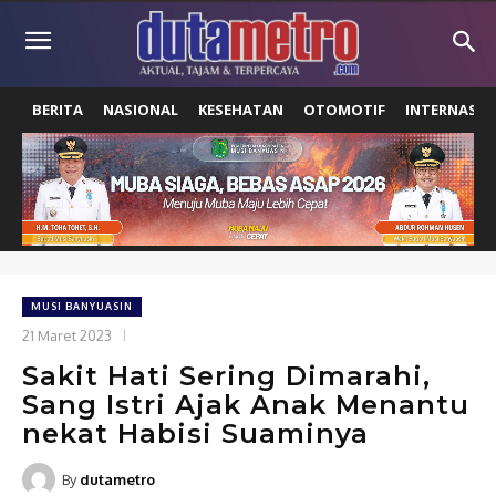
BERITA
NASIONAL
KESEHATAN
OTOMOTIF
INTERNASIO
MUSI BANYUASIN
21 Maret 2023
Sakit Hati Sering Dimarahi,
Sang Istri Ajak Anak Menantu
nekat Habisi Suaminya
By
dutametro