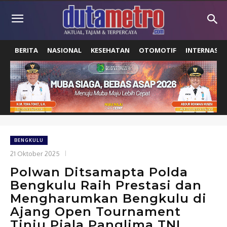
BERITA
NASIONAL
KESEHATAN
OTOMOTIF
INTERNASIO
BENGKULU
21 Oktober 2025
Polwan Ditsamapta Polda
Bengkulu Raih Prestasi dan
Mengharumkan Bengkulu di
Ajang Open Tournament
Tinju Piala Panglima TNI