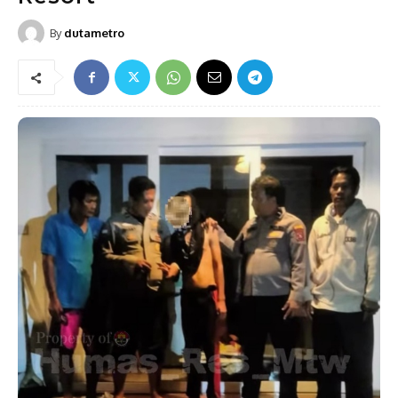
By
dutametro