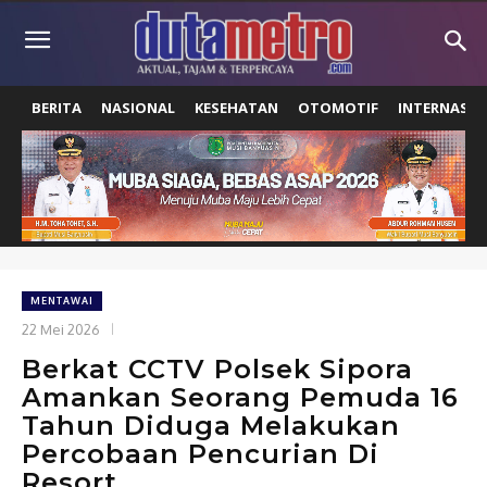
BERITA
NASIONAL
KESEHATAN
OTOMOTIF
INTERNASIO
MENTAWAI
22 Mei 2026
Berkat CCTV Polsek Sipora
Amankan Seorang Pemuda 16
Tahun Diduga Melakukan
Percobaan Pencurian Di
Resort