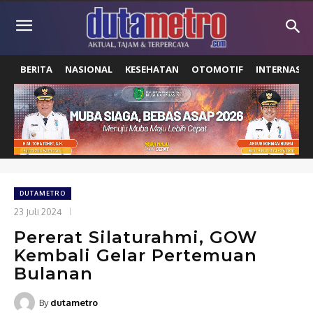
BERITA
NASIONAL
KESEHATAN
OTOMOTIF
INTERNASIO
DUTAMETRO
23 Juli 2024
Pererat Silaturahmi, GOW
Kembali Gelar Pertemuan
Bulanan
By
dutametro