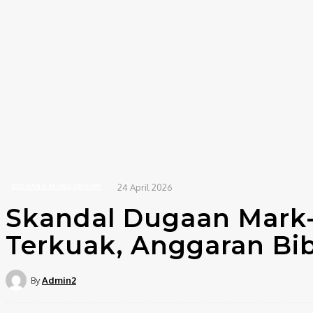
24 April 2026
BOLAANG MONGONDOW
Skandal Dugaan Mark-
Terkuak, Anggaran Bib
By
Admin2
Bagikan