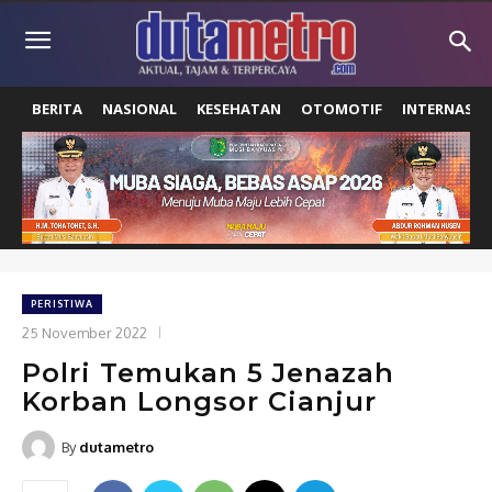
BERITA
NASIONAL
KESEHATAN
OTOMOTIF
INTERNASIO
PERISTIWA
25 November 2022
Polri Temukan 5 Jenazah
Korban Longsor Cianjur
By
dutametro