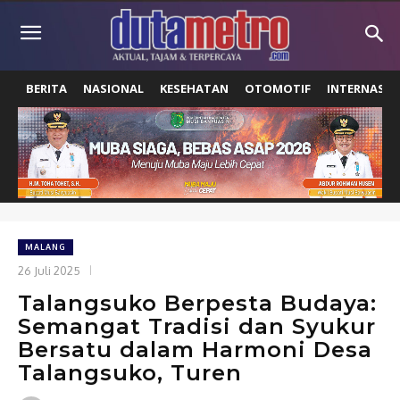
BERITA
NASIONAL
KESEHATAN
OTOMOTIF
INTERNASIO
MALANG
26 Juli 2025
Talangsuko Berpesta Budaya:
Semangat Tradisi dan Syukur
Bersatu dalam Harmoni Desa
Talangsuko, Turen