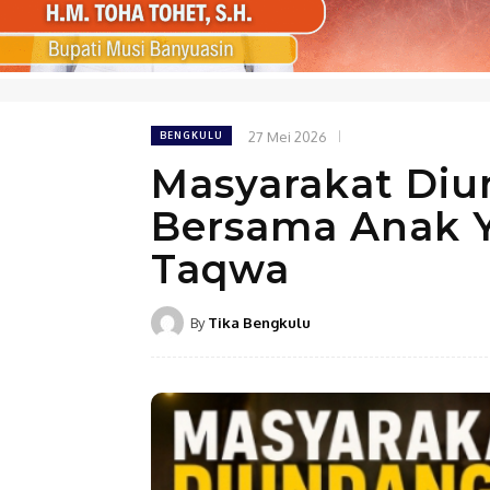
27 Mei 2026
BENGKULU
‎Masyarakat Di
Bersama Anak Y
Taqwa
By
Tika Bengkulu