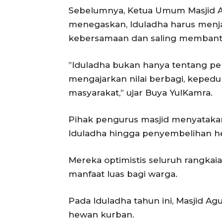
‎Sebelumnya, Ketua Umum Masjid 
menegaskan, Iduladha harus men
kebersamaan dan saling membantu
‎”Iduladha bukan hanya tentang p
mengajarkan nilai berbagi, keped
masyarakat,” ujar Buya YulKamra.
‎Pihak pengurus masjid menyataka
Iduladha hingga penyembelihan h
‎Mereka optimistis seluruh rangka
manfaat luas bagi warga.
‎Pada Iduladha tahun ini, Masjid 
hewan kurban.