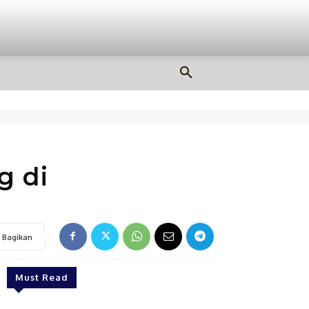
OLAHRAGA
MORE
g di
Bagikan
Must Read