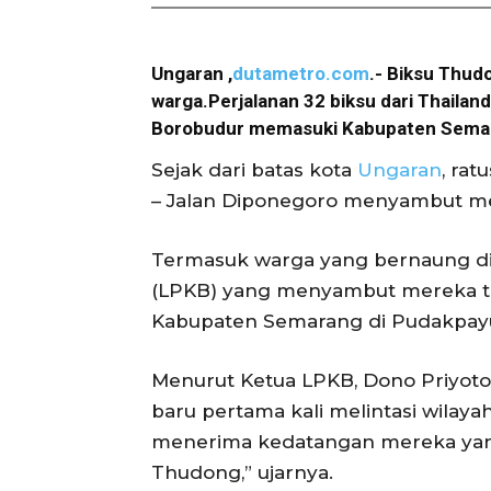
Ungaran ,
dutametro.com
.- Biksu Thud
warga.Perjalanan 32 biksu dari Thailan
Borobudur memasuki Kabupaten Semara
Sejak dari batas kota
Ungaran
, rat
– Jalan Diponegoro menyambut me
Termasuk warga yang bernaung 
(LPKB) yang menyambut mereka te
Kabupaten Semarang di Pudakpay
Menurut Ketua LPKB, Dono Priyoto, 
baru pertama kali melintasi wilay
menerima kedatangan mereka yang 
Thudong,” ujarnya.