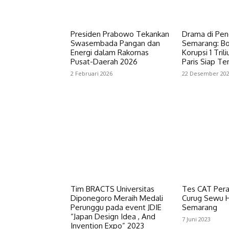
Presiden Prabowo Tekankan
Drama di Peng
Swasembada Pangan dan
Semarang: Bo
Energi dalam Rakornas
Korupsi 1 Tril
Pusat-Daerah 2026
Paris Siap T
2 Februari 2026
22 Desember 20
Tim BRACTS Universitas
Tes CAT Per
Diponegoro Meraih Medali
Curug Sewu Ha
Perunggu pada event JDIE
Semarang
“Japan Design Idea , And
7 Juni 2023
Invention Expo” 2023