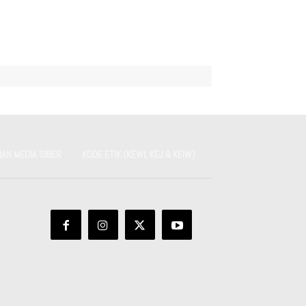
AN MEDIA SIBER
KODE ETIK (KEWI, KEJ & KEIW)