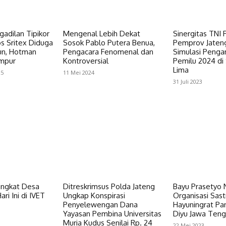
adilan Tipikor
Mengenal Lebih Dekat
Sinergitas TNI 
s Sritex Diduga
Sosok Pablo Putera Benua,
Pemprov Jaten
iun, Hotman
Pengacara Fenomenal dan
Simulasi Peng
empur
Kontroversial
Pemilu 2024 di
Lima
25
11 Mei 2024
31 Juli 2023
angkat Desa
Ditreskrimsus Polda Jateng
Bayu Prasetyo 
ri Ini di IVET
Ungkap Konspirasi
Organisasi Sast
Penyelewengan Dana
Hayuningrat Pa
Yayasan Pembina Universitas
Diyu Jawa Ten
Muria Kudus Senilai Rp. 24
22 Mei 2023