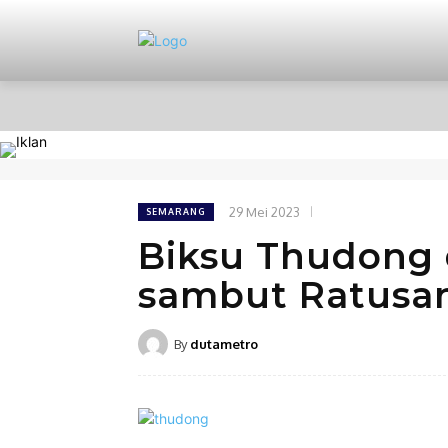
HOME
NASIONAL
PERISTIWA
29 Mei 2023
SEMARANG
Biksu Thudong 
sambut Ratusa
By
dutametro