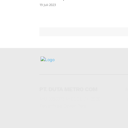
19 Juli 2023
PT. DUTA METRO COM
AHU-0053379.AH.01.11.thn 2020
r
Terverifikasi Dewan Pers