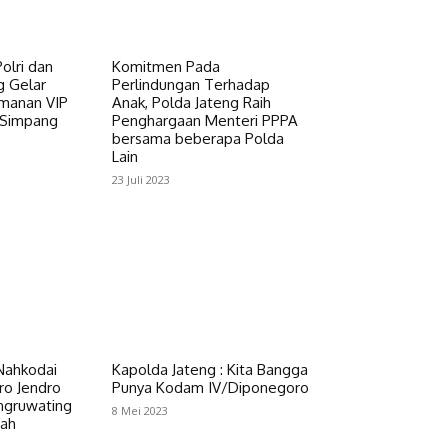
Polri dan
Komitmen Pada
g Gelar
Perlindungan Terhadap
amanan VIP
Anak, Polda Jateng Raih
 Simpang
Penghargaan Menteri PPPA
bersama beberapa Polda
Lain
23 Juli 2023
Nahkodai
Kapolda Jateng : Kita Bangga
ro Jendro
Punya Kodam IV/Diponegoro
ngruwating
8 Mei 2023
gah