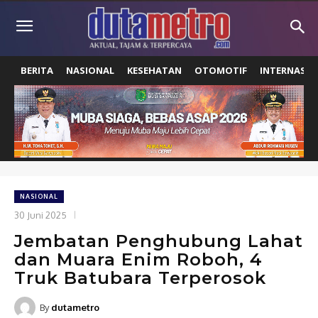
BERITA
NASIONAL
KESEHATAN
OTOMOTIF
INTERNASIO
NASIONAL
30 Juni 2025
Jembatan Penghubung Lahat
dan Muara Enim Roboh, 4
Truk Batubara Terperosok
By
dutametro