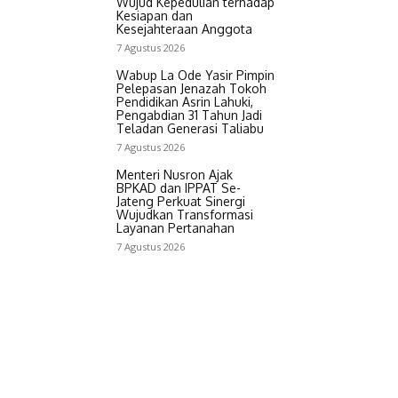
Wujud Kepedulian terhadap
Kesiapan dan
Kesejahteraan Anggota
7 Agustus 2026
Wabup La Ode Yasir Pimpin
Pelepasan Jenazah Tokoh
Pendidikan Asrin Lahuki,
Pengabdian 31 Tahun Jadi
Teladan Generasi Taliabu
7 Agustus 2026
Menteri Nusron Ajak
BPKAD dan IPPAT Se-
Jateng Perkuat Sinergi
Wujudkan Transformasi
Layanan Pertanahan
7 Agustus 2026