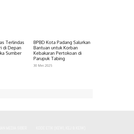
as Terlindas
BPBD Kota Padang Salurkan
ri di Depan
Bantuan untuk Korban
oka Sumber
Kebakaran Pertokoan di
Parupuk Tabing
30 Mei 2025
AN MEDIA SIBER
KODE ETIK (KEWI, KEJ & KEIW)