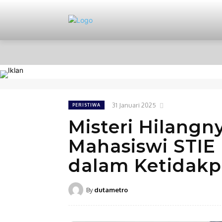
HOME
NASIONAL
PERISTIWA
31 Januari 2025
PERISTIWA
Misteri Hilangn
Mahasiswi STIE
dalam Ketidakp
By
dutametro