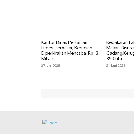
Kantor Dinas Pertanian
Kebakaran L
Ludes Terbakar, Kerugian
Makan Disura
Diperkirakan Mencapai Rp. 3
Gadang,Kerugi
Milyar
350Juta
27 Juni 2025
21 Juni 2025