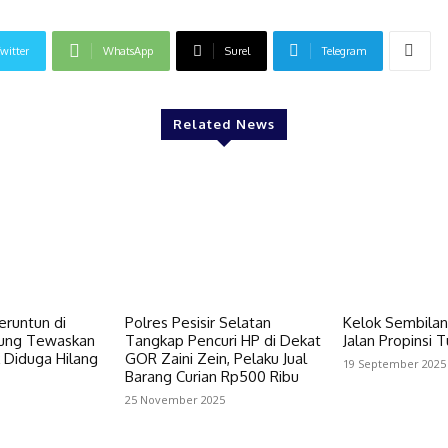
witter
WhatsApp
Surel
Telegram
Related News
eruntun di
Polres Pesisir Selatan
Kelok Sembilan
rung Tewaskan
Tangkap Pencuri HP di Dekat
Jalan Propinsi 
 Diduga Hilang
GOR Zaini Zein, Pelaku Jual
19 September 2025
Barang Curian Rp500 Ribu
25 November 2025