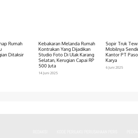
ahap Rumah
Kebakaran Melanda Rumah
Sopir Truk Tew
u
Kontrakan Yang Dijadikan
Mobilnya Sendi
an Ditaksir
Studio Foto Di Ulak Karang
Kantor PT Pas
Selatan, Kerugian Capai RP
Karya
500 Juta
6 Juni 2025
14 Juni 2025
REDAKSI
KODE PERILAKU PERUSAHAAN PERS
PEDOM