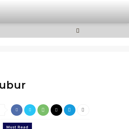
OLAHRAGA
MORE
kubur
Must Read