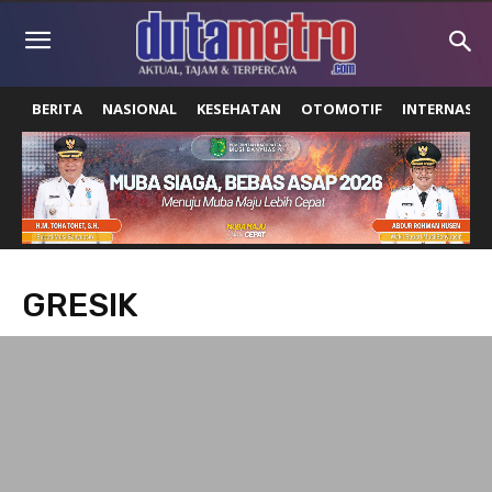
BERITA
NASIONAL
KESEHATAN
OTOMOTIF
INTERNASIO
GRESIK