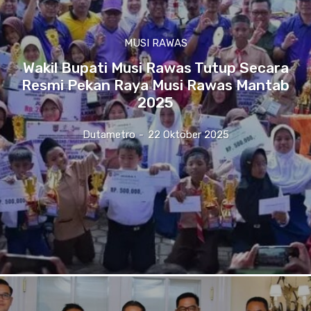
MUSI RAWAS
Wakil Bupati Musi Rawas Tutup Secara
Resmi Pekan Raya Musi Rawas Mantab
2025
Dutametro
-
22 Oktober 2025