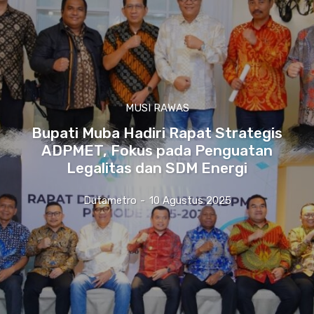
MUSI RAWAS
Bupati Muba Hadiri Rapat Strategis
ADPMET, Fokus pada Penguatan
Legalitas dan SDM Energi
Dutametro
-
10 Agustus 2025