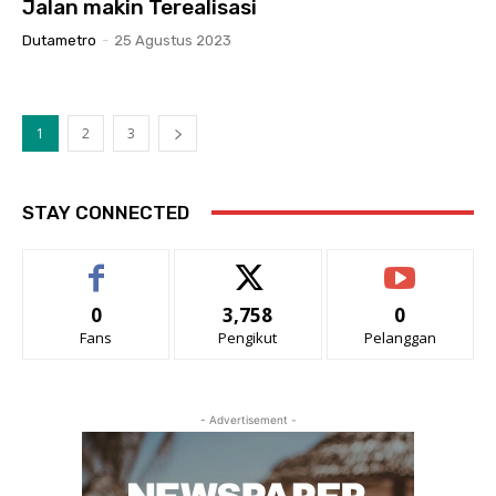
Jalan makin Terealisasi
Dutametro
-
25 Agustus 2023
1
2
3
STAY CONNECTED
0
3,758
0
Fans
Pengikut
Pelanggan
- Advertisement -