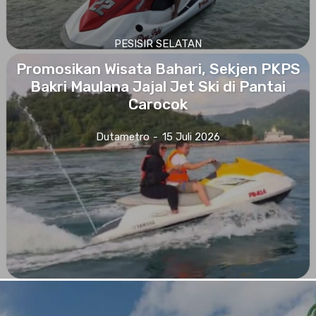
PESISIR SELATAN
Promosikan Wisata Bahari, Sekjen PKPS
Bakri Maulana Jajal Jet Ski di Pantai
Carocok
Dutametro
-
15 Juli 2026