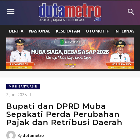
BERITA
NASIONAL
KESEHATAN
OTOMOTIF
INTERNASIO
MUSI BANYUASIN
2 Juni 2026
Bupati dan DPRD Muba
Sepakati Perda Perubahan
Pajak dan Retribusi Daerah
By
dutametro