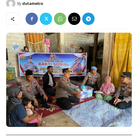
By
dutametro