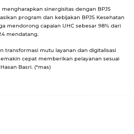
RI mengharapkan sinergisitas dengan BPJS
sikan program dan kebijakan BPJS Kesehatan
II juga mendorong capaian UHC sebesar 98% dari
024 mendatang.
 transformasi mutu layanan dan digitalisasi
r semakin cepat memberikan pelayanan sesuai
Hasan Basri. (*mas)
Twitter
WhatsApp
Surel
Telegram