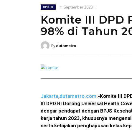
11 September 2023
DPD RI
Komite III DPD
98% di Tahun 2
By
dutametro
Jakarta
,
dutametro.com
.-Komite III D
III DPD RI Dorong Universal Health Co
dengar pendapat dengan BPJS Kesehata
kerja tahun 2023, khususnya mengenai
serta kebijakan penghapusan kelas ke