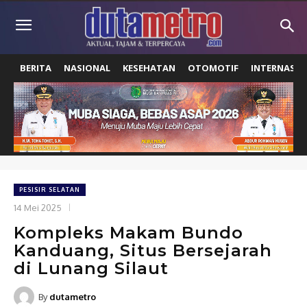
BERITA
NASIONAL
KESEHATAN
OTOMOTIF
INTERNASIO
PESISIR SELATAN
14 Mei 2025
Kompleks Makam Bundo
Kanduang, Situs Bersejarah
di Lunang Silaut
By
dutametro