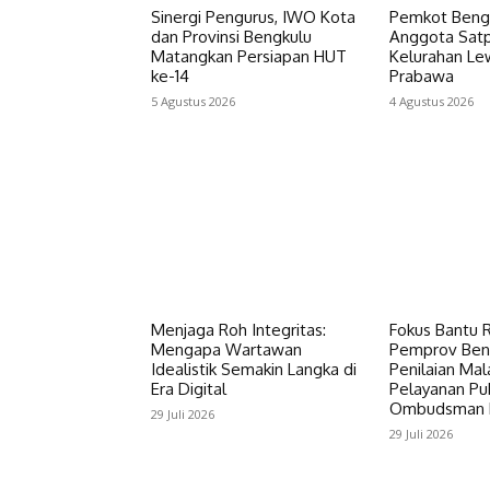
‎Sinergi Pengurus, IWO Kota
Pemkot Beng
dan Provinsi Bengkulu
Anggota Satp
Matangkan Persiapan HUT
Kelurahan Le
ke-14
Prabawa
5 Agustus 2026
4 Agustus 2026
Menjaga Roh Integritas:
Fokus Bantu R
Mengapa Wartawan
Pemprov Ben
Idealistik Semakin Langka di
Penilaian Mal
Era Digital
Pelayanan Pub
Ombudsman R
29 Juli 2026
29 Juli 2026