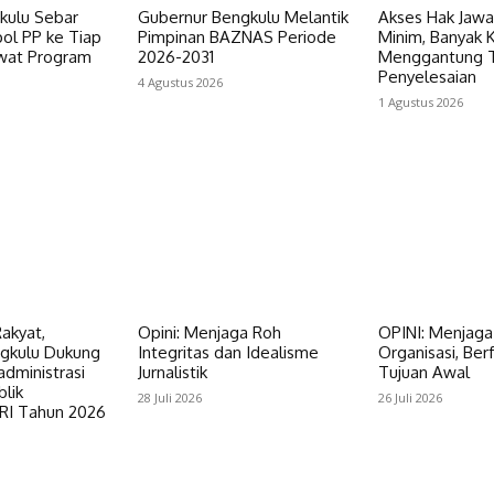
kulu Sebar
‎Gubernur Bengkulu Melantik
‎Akses Hak Jaw
ol PP ke Tiap
Pimpinan BAZNAS Periode
Minim, Banyak K
wat Program
2026-2031
Menggantung 
Penyelesaian
4 Agustus 2026
1 Agustus 2026
akyat,
‎​Opini: Menjaga Roh
OPINI: Menjag
gkulu Dukung
Integritas dan Idealisme
Organisasi, Ber
administrasi
Jurnalistik
Tujuan Awal
lik
28 Juli 2026
26 Juli 2026
I Tahun 2026