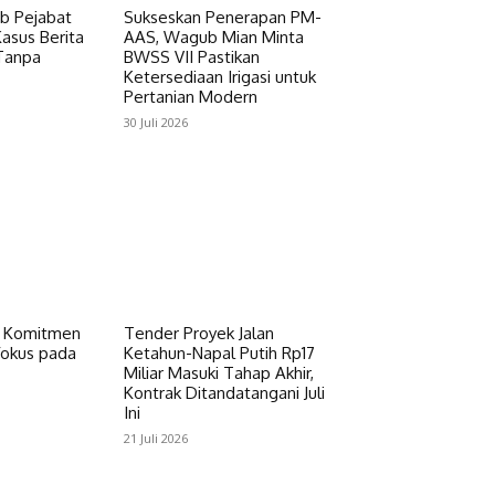
ab Pejabat
Sukseskan Penerapan PM-
asus Berita
AAS, Wagub Mian Minta
Tanpa
BWSS VII Pastikan
Ketersediaan Irigasi untuk
Pertanian Modern
30 Juli 2026
a Komitmen
Tender Proyek Jalan
fokus pada
Ketahun-Napal Putih Rp17
Miliar Masuki Tahap Akhir,
Kontrak Ditandatangani Juli
Ini
21 Juli 2026