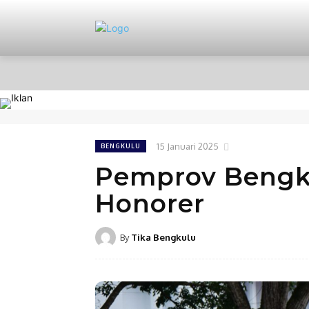
HOME
NASIONAL
PERISTIWA
15 Januari 2025
BENGKULU
Pemprov Bengku
Honorer
By
Tika Bengkulu