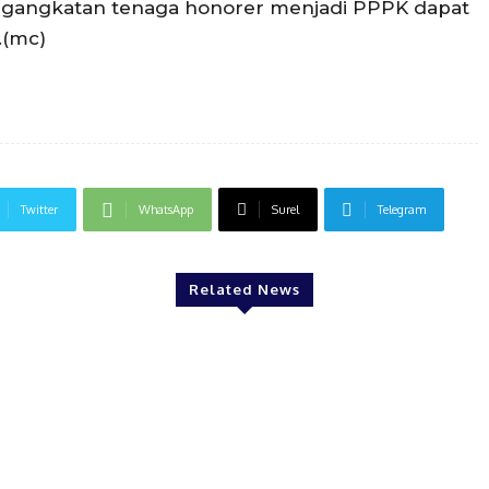
engangkatan tenaga honorer menjadi PPPK dapat
.(mc)
Twitter
WhatsApp
Surel
Telegram
Related News