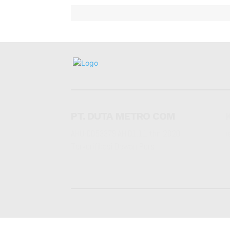
PT. DUTA METRO COM
AHU-0053379.AH.01.11.thn 2020
r
Terverifikasi Dewan Pers