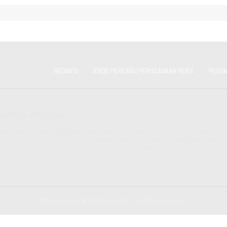
REDAKSI
KODE PERILAKU PERUSAHAAN PERS
PEDOM
Kontak Redaksi
Kantor Redaksi
Jln Raya Ulu Gadut RT 01 RW 6 Kel
edaksidutametro@gmail.com
Bandar Buat Kec Lubuk Kilangan – Kota
Padang -Sumatera Barat
Copyright © 2025 dutametro.com. All Rights Reserved.