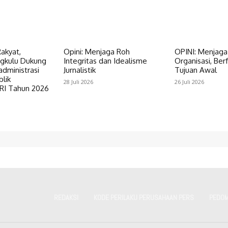
akyat,
‎​Opini: Menjaga Roh
OPINI: Menjag
gkulu Dukung
Integritas dan Idealisme
Organisasi, Ber
administrasi
Jurnalistik
Tujuan Awal
lik
28 Juli 2026
26 Juli 2026
I Tahun 2026
REDAKSI
KODE PERILAKU PERUSAHAAN PERS
PEDOM