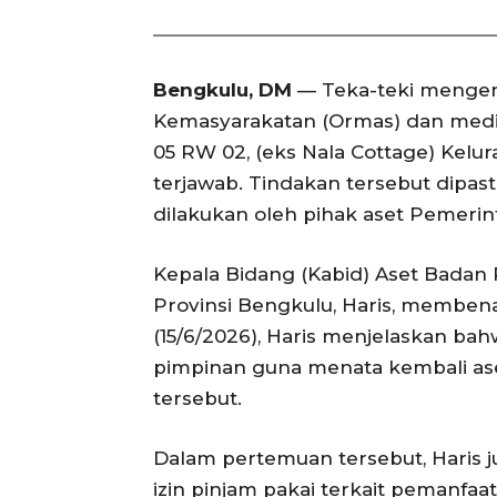
Bengkulu, DM
— Teka-teki mengen
Kemasyarakatan (Ormas) dan media 
05 RW 02, (eks Nala Cottage) Kel
terjawab. Tindakan tersebut dipa
dilakukan oleh pihak aset Pemerin
‎​Kepala Bidang (Kabid) Aset Bad
Provinsi Bengkulu, Haris, membena
(15/6/2026), Haris menjelaskan ba
pimpinan guna menata kembali as
tersebut.
Dalam pertemuan tersebut, Haris
izin pinjam pakai terkait pemanfaa