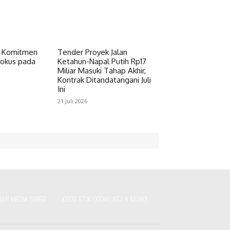
a Komitmen
Tender Proyek Jalan
fokus pada
Ketahun-Napal Putih Rp17
Miliar Masuki Tahap Akhir,
Kontrak Ditandatangani Juli
Ini
21 Juli 2026
AN MEDIA SIBER
KODE ETIK (KEWI, KEJ & KEIW)