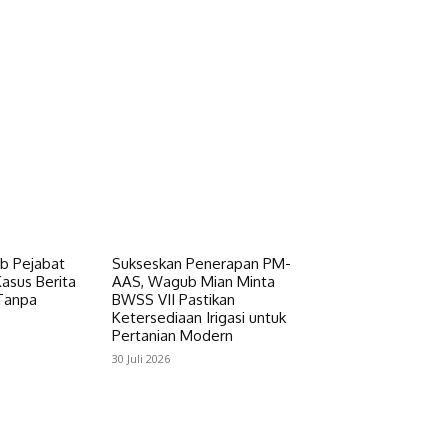
ab Pejabat
Sukseskan Penerapan PM-
asus Berita
AAS, Wagub Mian Minta
Tanpa
BWSS VII Pastikan
Ketersediaan Irigasi untuk
Pertanian Modern
30 Juli 2026