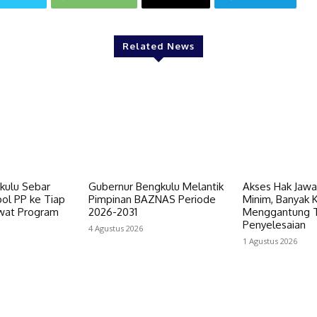
Related News
kulu Sebar
‎Gubernur Bengkulu Melantik
‎Akses Hak Jaw
ol PP ke Tiap
Pimpinan BAZNAS Periode
Minim, Banyak K
wat Program
2026-2031
Menggantung 
Penyelesaian
4 Agustus 2026
1 Agustus 2026