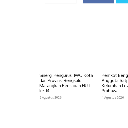
‎Sinergi Pengurus, IWO Kota
Pemkot Beng
dan Provinsi Bengkulu
Anggota Satp
Matangkan Persiapan HUT
Kelurahan Le
ke-14
Prabawa
5 Agustus 2026
4 Agustus 2026